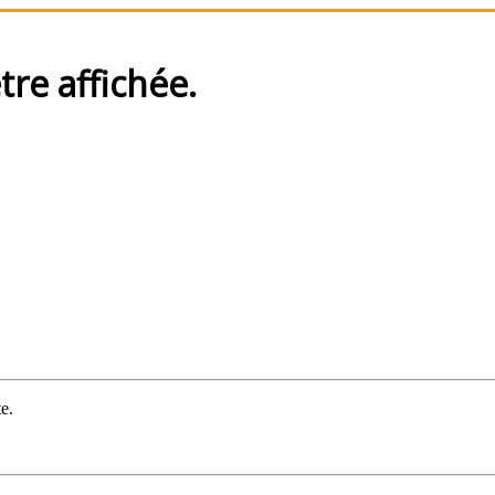
re affichée.
te.