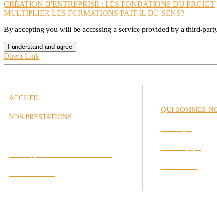
CRÉATION D'ENTREPRISE : LES FONDATIONS DU PROJET
MULTIPLIER LES FORMATIONS FAIT-IL DU SENS?
By accepting you will be accessing a service provided by a third-part
I understand and agree
Direct Link
ACCUEIL
QUI SOMMES-N
NOS PRESTATIONS
Historique
Gestion de Carrière
Notre Équipe
Développement des Performances
Nos Valeurs
Labs Interactifs
Nos Partenaires