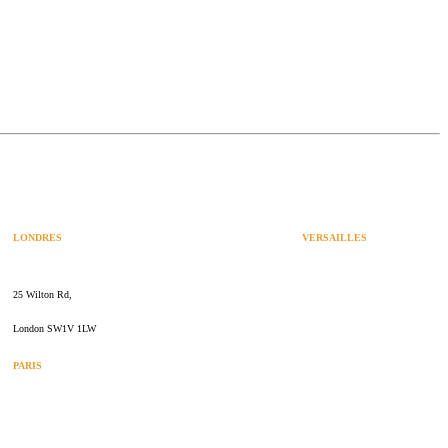
LONDRES
VERSAILLES
SPACES
47 rue Albert Joly
25 Wilton Rd,
70000 Versailles
London SW1V 1LW
PARIS
109 rue de Sèvres
75006 Paris