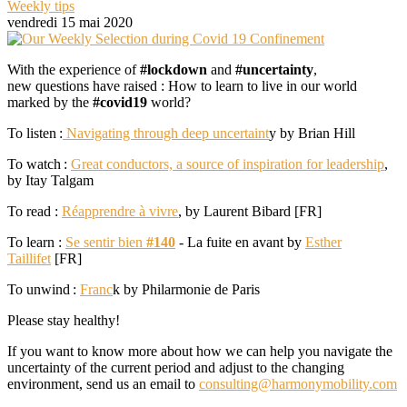
Weekly tips
vendredi 15 mai 2020
With the experience of
#lockdown
and
#uncertainty
,
new questions have raised : How to learn to live in our world
marked by the
#covid19
world?
To listen :
Navigating through deep uncertaint
y by Brian Hill
To watch :
Great conductors, a source of inspiration for leadership
,
by Itay Talgam
To read :
Réapprendre à vivre
, by Laurent Bibard [FR]
To learn :
Se sentir bien
#140
- La fuite en avant by
Esther
Taillifet
[FR]
To unwind :
Franc
k by Philarmonie de Paris
Please stay healthy!
If you want to know more about how we can help you navigate the
uncertainty of the current period and adjust to the changing
environment, send us an email to
consulting@harmonymobility.com