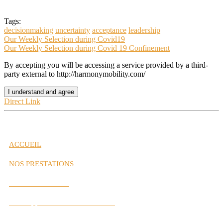
Tags:
decisionmaking
uncertainty
acceptance
leadership
Our Weekly Selection during Covid19
Our Weekly Selection during Covid 19 Confinement
By accepting you will be accessing a service provided by a third-
party external to http://harmonymobility.com/
I understand and agree
Direct Link
ACCUEIL
NOS PRESTATIONS
Gestion de Carrière
Développement des Performances
Labs Interactifs