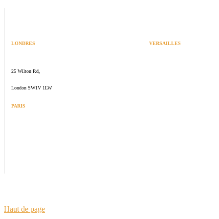
LONDRES
VERSAILLES
SPACES
47 rue Albert Joly
25 Wilton Rd,
70000 Versailles
London SW1V 1LW
PARIS
109 rue de Sèvres
75006 Paris
Haut de page