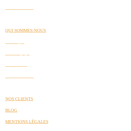
Labs Interactifs
QUI SOMMES-NOUS
Historique
Notre Équipe
Nos Valeurs
Nos Partenaires
NOS CLIENTS
BLOG
MENTIONS LÉGALES