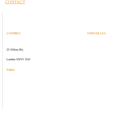
CONTACT
LONDRES
VERSAILLES
SPACES
47 rue Albert Joly
25 Wilton Rd,
70000 Versailles
London SW1V 1LW
PARIS
109 rue de Sèvres
75006 Paris