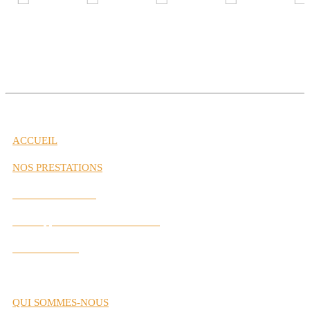
ACCUEIL
NOS PRESTATIONS
Gestion de Carrière
Développement des Performances
Labs Interactifs
QUI SOMMES-NOUS