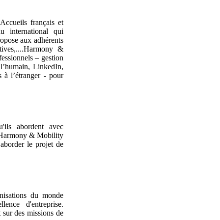
 Accueils français et
u international qui
ropose aux adhérents
ortives,....Harmony &
fessionnels – gestion
 l’humain, LinkedIn,
s à l’étranger - pour
'ils abordent avec
e. Harmony & Mobility
 aborder le projet de
nisations du monde
lence d'entreprise.
 sur des missions de