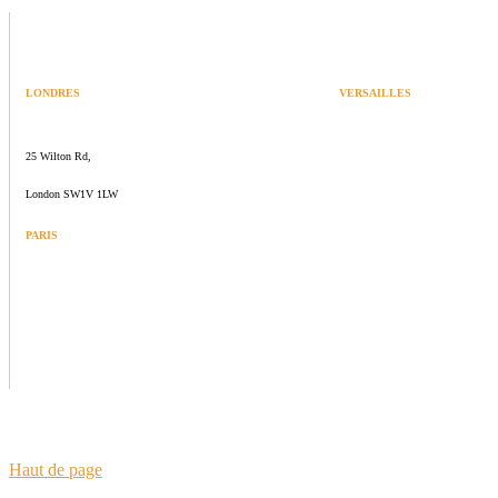
LONDRES
VERSAILLES
SPACES
47 rue Albert Joly
25 Wilton Rd,
70000 Versailles
London SW1V 1LW
PARIS
109 rue de Sèvres
75006 Paris
Haut de page