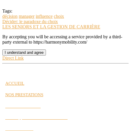
Tags:
décision
manager
influence
choix
Décider: le paradoxe du choix
LES SENIORS ET LA GESTION DE CARRIÈRE
By accepting you will be accessing a service provided by a third-
party external to https://harmonymobility.com/
I understand and agree
Direct Link
ACCUEIL
NOS PRESTATIONS
Gestion de Carrière
Développement des Performances
Labs Interactifs