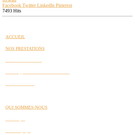
Facebook
Twitter
LinkedIn
Pinterest
7493 Hits
ACCUEIL
NOS PRESTATIONS
Gestion de Carrière
Développement des Performances
Labs Interactifs
QUI SOMMES-NOUS
Historique
Notre Équipe