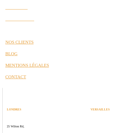
Nos Valeurs
Nos Partenaires
NOS CLIENTS
BLOG
MENTIONS LÉGALES
CONTACT
LONDRES
VERSAILLES
SPACES
47 rue Albert Joly
25 Wilton Rd,
70000 Versailles