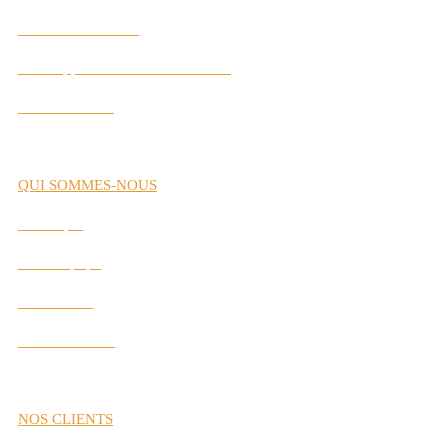
Gestion de Carrière
Développement des Performances
Labs Interactifs
QUI SOMMES-NOUS
Historique
Notre Équipe
Nos Valeurs
Nos Partenaires
NOS CLIENTS