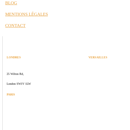
BLOG
MENTIONS LÉGALES
CONTACT
LONDRES
VERSAILLES
SPACES
47 rue Albert Joly
25 Wilton Rd,
70000 Versailles
London SW1V 1LW
PARIS
109 rue de Sèvres
75006 Paris