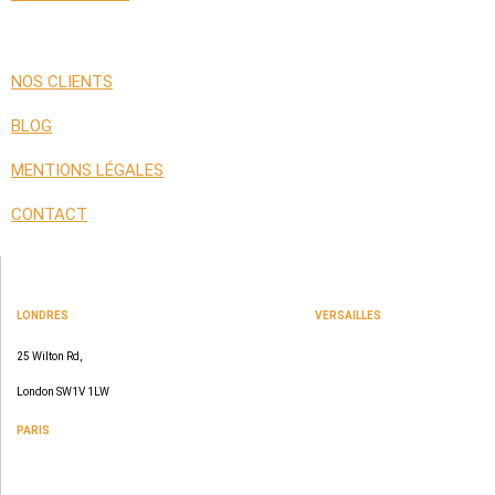
NOS CLIENTS
BLOG
MENTIONS LÉGALES
CONTACT
LONDRES
VERSAILLES
SPACES
47 rue Albert Joly
25 Wilton Rd,
70000 Versailles
London SW1V 1LW
PARIS
109 rue de Sèvres
75006 Paris