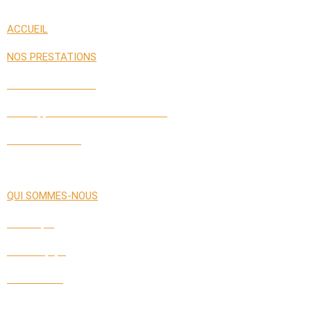
ACCUEIL
NOS PRESTATIONS
Gestion de Carrière
Développement des Performances
Labs Interactifs
QUI SOMMES-NOUS
Historique
Notre Équipe
Nos Valeurs
Nos Partenaires