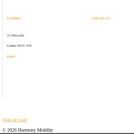
LONDRES
VERSAILLES
SPACES
47 rue Albert Joly
25 Wilton Rd,
70000 Versailles
London SW1V 1LW
PARIS
109 rue de Sèvres
75006 Paris
Haut de page
© 2026 Harmony Mobility