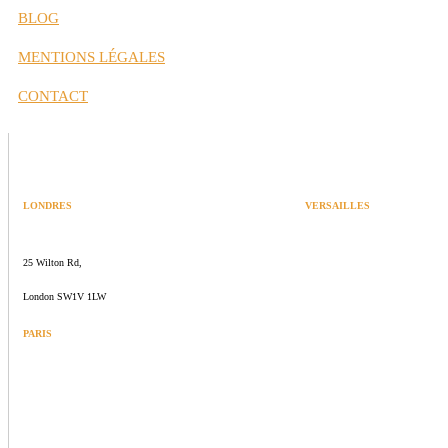
BLOG
MENTIONS LÉGALES
CONTACT
LONDRES
VERSAILLES
SPACES
47 rue Albert Joly
25 Wilton Rd,
70000 Versailles
London SW1V 1LW
PARIS
109 rue de Sèvres
75006 Paris