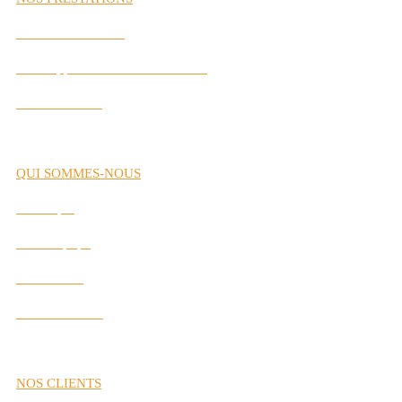
Gestion de Carrière
Développement des Performances
Labs Interactifs
QUI SOMMES-NOUS
Historique
Notre Équipe
Nos Valeurs
Nos Partenaires
NOS CLIENTS